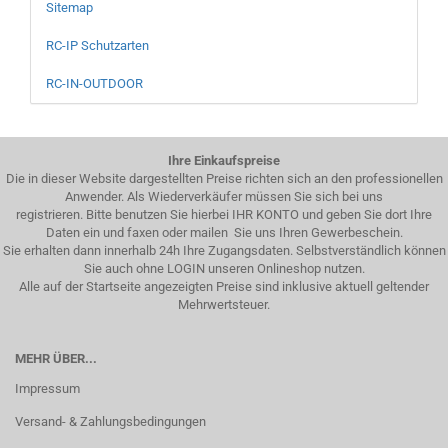
Sitemap
RC-IP Schutzarten
RC-IN-OUTDOOR
Ihre Einkaufspreise
Die in dieser Website dargestellten Preise richten sich an den professionellen
Anwender. Als Wiederverkäufer müssen Sie sich bei uns
registrieren. Bitte benutzen Sie hierbei IHR KONTO und geben Sie dort Ihre
Daten ein und faxen oder mailen Sie uns Ihren Gewerbeschein.
Sie erhalten dann innerhalb 24h Ihre Zugangsdaten. Selbstverständlich können
Sie auch ohne LOGIN unseren Onlineshop nutzen.
Alle auf der Startseite angezeigten Preise sind inklusive aktuell geltender
Mehrwertsteuer.
MEHR ÜBER...
Impressum
Versand- & Zahlungsbedingungen