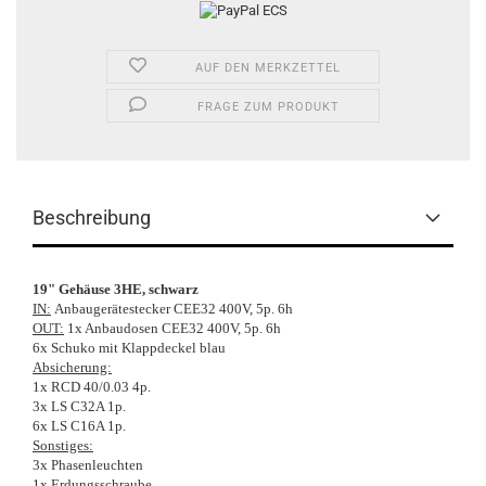
AUF DEN MERKZETTEL
FRAGE ZUM PRODUKT
Beschreibung
19" Gehäuse 3HE, schwarz
IN:
Anbaugerätestecker CEE32 400V, 5p. 6h
OUT:
1x Anbaudosen CEE32 400V, 5p. 6h
6x Schuko mit Klappdeckel blau
Absicherung:
1x RCD 40/0.03 4p.
3x LS C32A 1p.
6x LS C16A 1p.
Sonstiges:
3x Phasenleuchten
1x Erdungsschraube