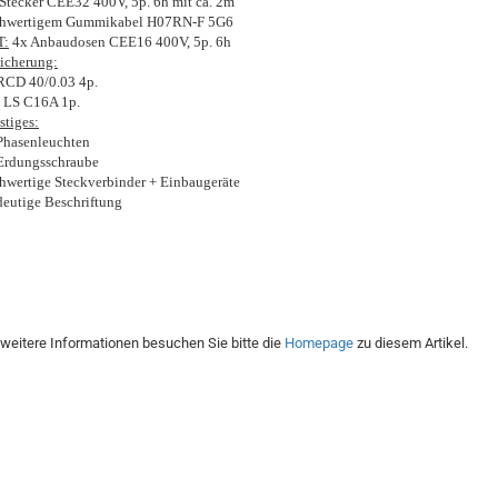
Stecker CEE32 400V, 5p. 6h mit ca. 2m
hwertigem Gummikabel H07RN-F 5G6
T:
4x Anbaudosen CEE16 400V, 5p. 6h
icherung:
RCD 40/0.03 4p.
 LS C16A 1p.
stiges:
Phasenleuchten
Erdungsschraube
hwertige Steckverbinder + Einbaugeräte
deutige Beschriftung
 weitere Informationen besuchen Sie bitte die
Homepage
zu diesem Artikel.