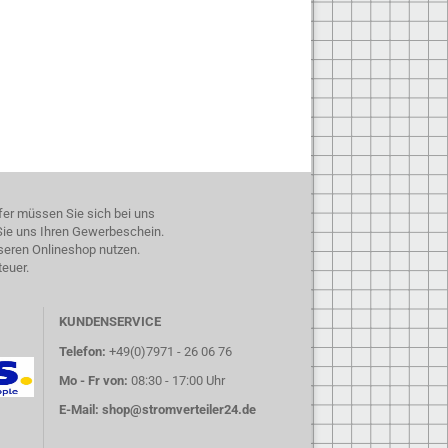
fer müssen Sie sich bei uns
 Sie uns Ihren Gewerbeschein.
seren Onlineshop nutzen.
teuer.
KUNDENSERVICE
Telefon:
+49(0)7971 - 26 06 76
Mo - Fr von:
08:30 - 17:00 Uhr
E-Mail:
shop@stromverteiler24.de