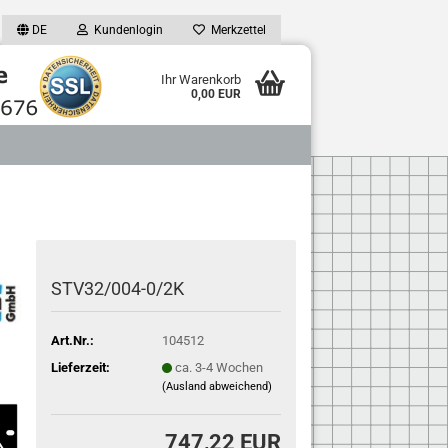
DE
Kundenlogin
Merkzettel
Ihr Warenkorb
0,00 EUR
STV32/004-0/2K
Art.Nr.:
104512
Lieferzeit:
ca. 3-4 Wochen
(Ausland abweichend)
747,22 EUR