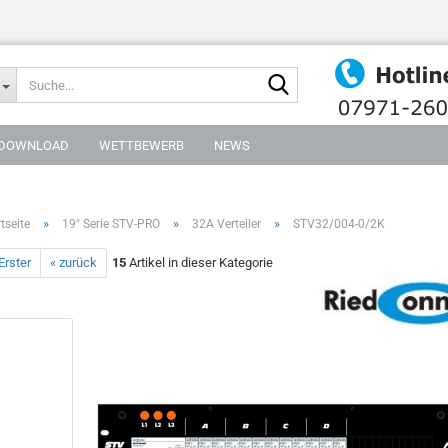
Suche...
DOWNLOAD
WETTBEWERB
NEWS
»
»
»
tseite
19" Serie STV-PRO
32A Verteiler
STV32/004-0/2K
Erster
« zurück
15
Artikel in dieser Kategorie