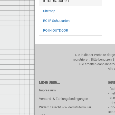
Informationen
Sitemap
RC-IP Schutzarten
RC-IN-OUTDOOR
Die in dieser Website darg
registrieren. Bitte benutzen
Sie erhalten dann inner
Alle 
MEHR ÜBER...
IHRE
- fa
Impressum
- me
- ku
Versand- & Zahlungsbedingungen
- In
Widerrufsrecht & Widerrufsformular
- In
Besc