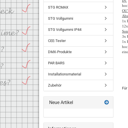
IN:
hoc
STG RCMAX
OU
Abs
STG Vollgummi
1x 
12x
STG Vollgummi IP44
Son
3x 
CEE-Tester
1x 
hoc
DMX-Produkte
ein
PAR BARS
Installationsmaterial
Zubehör
Für
Neue Artikel