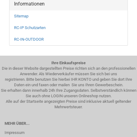
Informationen
Sitemap
RC-IP Schutzarten
RC-IN-OUTDOOR
Ihre Einkaufspreise
Die in dieser Website dargestellten Preise richten sich an den professionellen
Anwender. Als Wiederverkäufer müssen Sie sich bei uns
registrieren. Bitte benutzen Sie hierbei IHR KONTO und geben Sie dort Ihre
Daten ein und faxen oder mailen Sie uns Ihren Gewerbeschein.
Sie erhalten dann innerhalb 24h Ihre Zugangsdaten. Selbstverständlich können
Sie auch ohne LOGIN unseren Onlineshop nutzen.
Alle auf der Startseite angezeigten Preise sind inklusive aktuell geltender
Mehrwertsteuer.
MEHR ÜBER...
Impressum