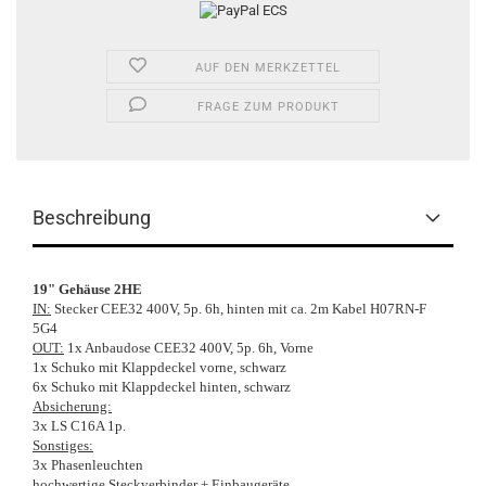
AUF DEN MERKZETTEL
FRAGE ZUM PRODUKT
Beschreibung
19" Gehäuse 2HE
IN:
Stecker CEE32 400V, 5p. 6h, hinten mit ca. 2m Kabel H07RN-F
5G4
OUT:
1x Anbaudose CEE32 400V, 5p. 6h, Vorne
1x Schuko mit Klappdeckel vorne, schwarz
6x Schuko mit Klappdeckel hinten, schwarz
Absicherung:
3x LS C16A 1p.
Sonstiges:
3x Phasenleuchten
hochwertige Steckverbinder + Einbaugeräte