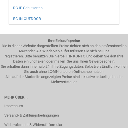
RC-IP Schutzarten
RC-IN-OUTDOOR
Ihre Einkaufspreise
Die in dieser Website dargestellten Preise richten sich an den professionellen
Anwender. Als Wiederverkäufer müssen Sie sich bei uns
registrieren. Bitte benutzen Sie hierbei IHR KONTO und geben Sie dort Ihre
Daten ein und faxen oder mailen Sie uns Ihren Gewerbeschein.
Sie erhalten dann innerhalb 24h Ihre Zugangsdaten. Selbstverständlich können
Sie auch ohne LOGIN unseren Onlineshop nutzen.
Alle auf der Startseite angezeigten Preise sind inklusive aktuell geltender
Mehrwertsteuer.
MEHR ÜBER...
Impressum
Versand- & Zahlungsbedingungen
Widerrufsrecht & Widerrufsformular