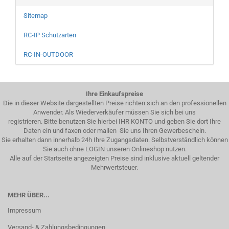
Sitemap
RC-IP Schutzarten
RC-IN-OUTDOOR
Ihre Einkaufspreise
Die in dieser Website dargestellten Preise richten sich an den professionellen
Anwender. Als Wiederverkäufer müssen Sie sich bei uns
registrieren. Bitte benutzen Sie hierbei IHR KONTO und geben Sie dort Ihre
Daten ein und faxen oder mailen Sie uns Ihren Gewerbeschein.
Sie erhalten dann innerhalb 24h Ihre Zugangsdaten. Selbstverständlich können
Sie auch ohne LOGIN unseren Onlineshop nutzen.
Alle auf der Startseite angezeigten Preise sind inklusive aktuell geltender
Mehrwertsteuer.
MEHR ÜBER...
Impressum
Versand- & Zahlungsbedingungen