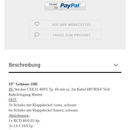
AUF DEN MERKZETTEL
FRAGE ZUM PRODUKT
Beschreibung
19" Gehäuse 2HE
IN:
Stecker CEE32 400V, 5p. 6h mit ca. 2m Kabel H07RN-F 5G4
Kabeleingang Hinten
OUT:
3x Schuko mit Klappdeckel vorne, schwarz
6x Schuko mit Klappdeckel hinten, schwarz
Absicherung:
1x RCD 40/0.03 4p.
3x LS C16A 1p.