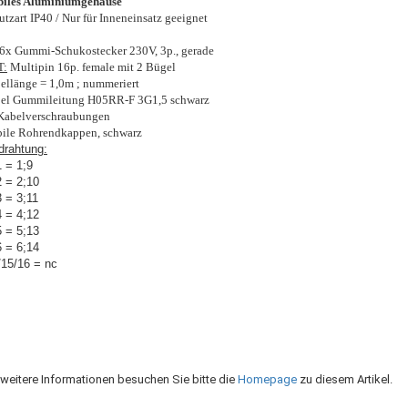
biles Aluminiumgehäuse
utzart IP40 / Nur für Inneneinsatz geeignet
6x Gummi-Schukostecker 230V, 3p., gerade
T:
Multipin 16p. female mit 2 Bügel
ellänge = 1,0m ; nummeriert
el Gummileitung H05RR-F 3G1,5 schwarz
Kabelverschraubungen
bile Rohrendkappen, schwarz
drahtung:
 = 1;9
 = 2;10
 = 3;11
 = 4;12
 = 5;13
 = 6;14
/15/16 = nc
 weitere Informationen besuchen Sie bitte die
Homepage
zu diesem Artikel.