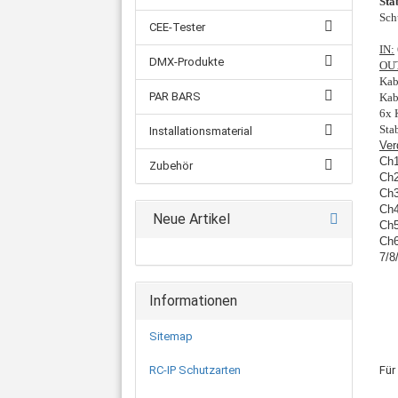
Sta
Sch
CEE-Tester
IN:
DMX-Produkte
OU
Kab
PAR BARS
Kab
6x 
Sta
Installationsmaterial
Ver
Ch1
Zubehör
Ch2
Ch3
Ch4
Neue Artikel
Ch5
Ch6
7/8
Informationen
Sitemap
RC-IP Schutzarten
Für