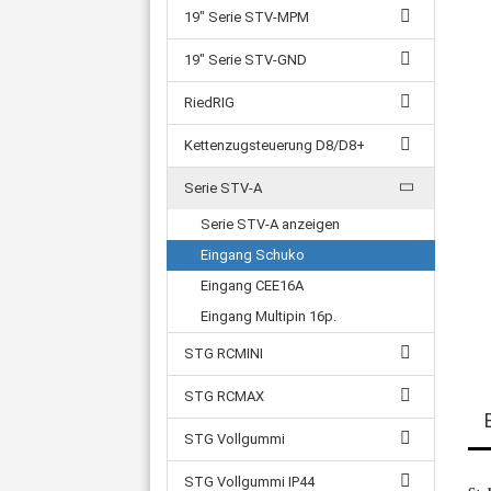
19" Serie STV-MPM
19" Serie STV-GND
RiedRIG
Kettenzugsteuerung D8/D8+
Serie STV-A
Serie STV-A anzeigen
Eingang Schuko
Eingang CEE16A
Eingang Multipin 16p.
STG RCMINI
STG RCMAX
STG Vollgummi
STG Vollgummi IP44