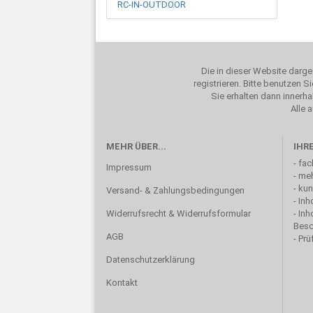
RC-IN-OUTDOOR
Die in dieser Website darge
registrieren. Bitte benutzen 
Sie erhalten dann innerh
Alle 
MEHR ÜBER...
IHR
- fa
Impressum
- me
- ku
Versand- & Zahlungsbedingungen
- In
Widerrufsrecht & Widerrufsformular
- In
Besc
AGB
- Pr
Datenschutzerklärung
Kontakt