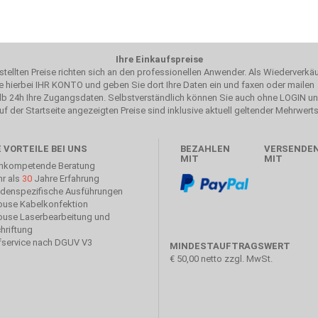
Ihre Einkaufspreise
stellten Preise richten sich an den professionellen Anwender. Als Wiederverkä
Sie hierbei IHR KONTO und geben Sie dort Ihre Daten ein und faxen oder maile
alb 24h Ihre Zugangsdaten. Selbstverständlich können Sie auch ohne LOGIN u
auf der Startseite angezeigten Preise sind inklusive aktuell geltender Mehrwerts
E VORTEILE BEI UNS
BEZAHLEN
VERSENDE
MIT
MIT
chkompetende Beratung
hr als
30
Jahre Erfahrung
ndenspezifische Ausführungen
house Kabelkonfektion
house Laserbearbeitung und
hriftung
üfservice nach DGUV V3
MINDESTAUFTRAGSWERT
€ 50,00 netto zzgl. MwSt.