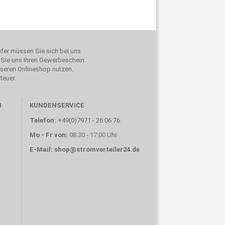
ufer müssen Sie sich bei uns
n Sie uns Ihren Gewerbeschein.
nseren Onlineshop nutzen.
teuer.
N
KUNDENSERVICE
Telefon:
+49(0)7971 - 26 06 76
Mo - Fr von:
08:30 - 17:00 Uhr
E-Mail:
shop@stromverteiler24.de