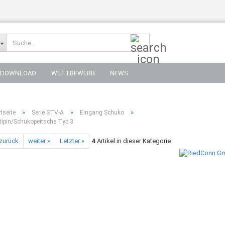
Suche...
DOWNLOAD
WETTBEWERB
NEWS
»
»
»
tseite
Serie STV-A
Eingang Schuko
tipin/Schukopeitsche Typ 3
 zurück
weiter »
Letzter »
4
Artikel in dieser Kategorie