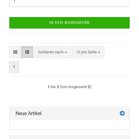
IN DEN WARENKORB
Sortieren nach
pro Seite
Sortieren nach
12 pro Seite
1
1
bis
2
(von insgesamt
2
)
Neue Artikel