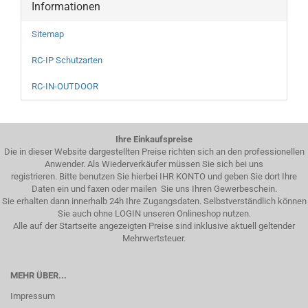
Informationen
Sitemap
RC-IP Schutzarten
RC-IN-OUTDOOR
Ihre Einkaufspreise
Die in dieser Website dargestellten Preise richten sich an den professionellen
Anwender. Als Wiederverkäufer müssen Sie sich bei uns
registrieren. Bitte benutzen Sie hierbei IHR KONTO und geben Sie dort Ihre
Daten ein und faxen oder mailen Sie uns Ihren Gewerbeschein.
Sie erhalten dann innerhalb 24h Ihre Zugangsdaten. Selbstverständlich können
Sie auch ohne LOGIN unseren Onlineshop nutzen.
Alle auf der Startseite angezeigten Preise sind inklusive aktuell geltender
Mehrwertsteuer.
MEHR ÜBER...
Impressum