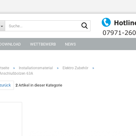
Suche...
DOWNLOAD
WETTBEWERB
NEWS
»
»
»
tseite
Installationsmaterial
Elektro Zubehör
Anschlußbolzen 63A
 zurück
2
Artikel in dieser Kategorie