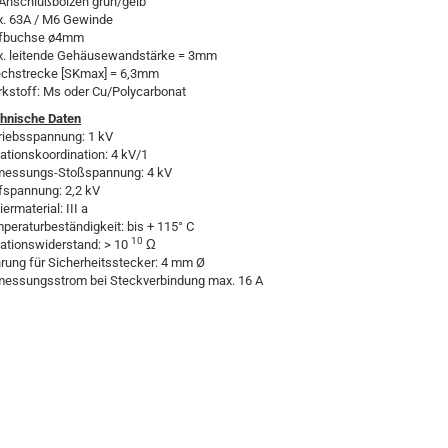
Anschlußbolzen grün/gelb
. 63A / M6 Gewinde
fbuchse ø4mm
. leitende Gehäusewandstärke = 3mm
echstrecke [SKmax] = 6,3mm
kstoff: Ms oder Cu/Polycarbonat
hnische Daten
riebsspannung: 1 kV
lationskoordination: 4 kV/1
essungs-Stoßspannung: 4 kV
fspannung: 2,2 kV
iermaterial: III a
peraturbeständigkeit: bis + 115° C
10
lationswiderstand: > 10
Ω
rung für Sicherheitsstecker: 4 mm Ø
essungsstrom bei Steckverbindung max. 16 A