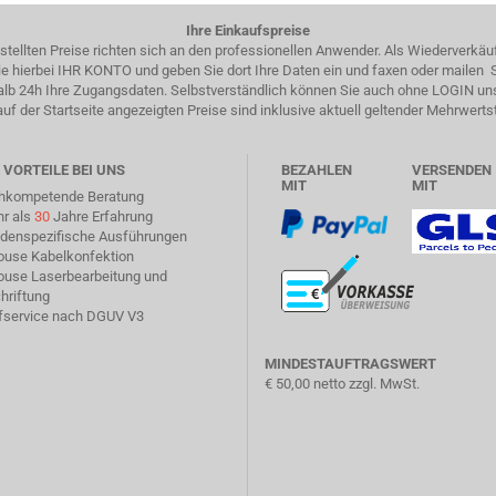
Ihre Einkaufspreise
estellten Preise richten sich an den professionellen Anwender. Als Wiederverkäu
 Sie hierbei IHR KONTO und geben Sie dort Ihre Daten ein und faxen oder mailen
halb 24h Ihre Zugangsdaten. Selbstverständlich können Sie auch ohne LOGIN un
auf der Startseite angezeigten Preise sind inklusive aktuell geltender Mehrwerts
 VORTEILE BEI UNS
BEZAHLEN
VERSENDEN
MIT
MIT
chkompetende Beratung
hr als
30
Jahre Erfahrung
ndenspezifische Ausführungen
house Kabelkonfektion
house Laserbearbeitung und
hriftung
üfservice nach DGUV V3
MINDESTAUFTRAGSWERT
€ 50,00 netto zzgl. MwSt.