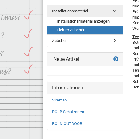
PE-
max
Installationsmaterial
Prü
max
Installationsmaterial anzeigen
Kri
Wer
Elektro Zubehör
Tec
Zubehör
Bet
Iso
Bem
Neue Artikel
Prü
Isol
Tem
Iso
Boh
Informationen
Bem
Sitemap
RC-IP Schutzarten
RC-IN-OUTDOOR