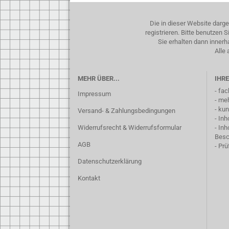
Die in dieser Website darg
registrieren. Bitte benutzen
Sie erhalten dann inner
Alle 
MEHR ÜBER...
IHRE
- fa
Impressum
- me
- ku
Versand- & Zahlungsbedingungen
- In
Widerrufsrecht & Widerrufsformular
- In
Besc
AGB
- Pr
Datenschutzerklärung
Kontakt