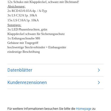
12x Schuko mit Klappdeckel, schwarz mit Dichtrand!
Absicherung:
2x RCD 63/0.03A 4p. / A-Typ
3x LS C32A 1p. 10kA
15x LS C16A 1p. 10kA
Sonstiges:
3x LED Phasenleuchten, grün
Klappdeckel schwarz für Sicherungsschutz
1x Erdungsschraube M6
Gehäuse mit Tragegriff
hochwertige Steckverbinder + Einbaugeräte
eindeutige Beschriftung
Datenblätter
Kundenrezensionen
Für weitere Informationen besuchen Sie bitte die
Homepage
zu