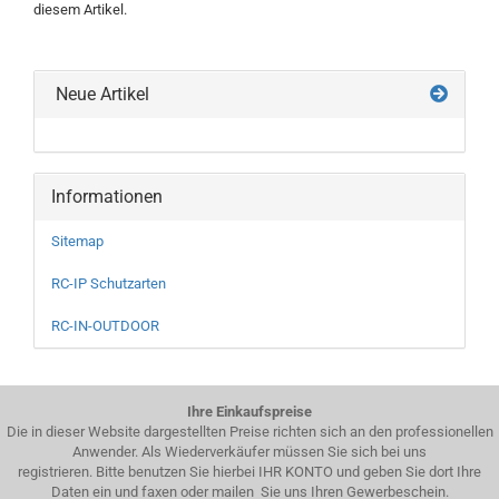
diesem Artikel.
Neue Artikel
Informationen
Sitemap
RC-IP Schutzarten
RC-IN-OUTDOOR
Ihre Einkaufspreise
Die in dieser Website dargestellten Preise richten sich an den professionellen
Anwender. Als Wiederverkäufer müssen Sie sich bei uns
registrieren. Bitte benutzen Sie hierbei IHR KONTO und geben Sie dort Ihre
Daten ein und faxen oder mailen Sie uns Ihren Gewerbeschein.