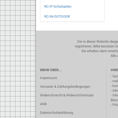
RC-IP Schutzarten
RC-IN-OUTDOOR
Die in dieser Website darg
registrieren. Bitte benutzen
Sie erhalten dann inner
Alle 
MEHR ÜBER...
IHRE
- fa
Impressum
- me
- ku
Versand- & Zahlungsbedingungen
- In
Widerrufsrecht & Widerrufsformular
- In
Besc
AGB
- Pr
Datenschutzerklärung