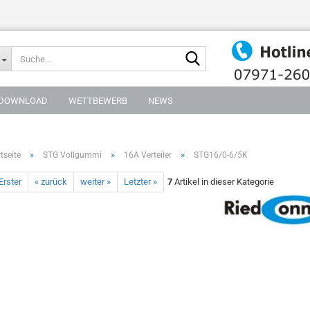
Suche...
DOWNLOAD
WETTBEWERB
NEWS
»
»
»
tseite
STG Vollgummi
16A Verteiler
STG16/0-6/5K
Erster
« zurück
weiter »
Letzter »
7
Artikel in dieser Kategorie