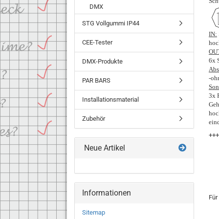
Sch
DMX
STG Vollgummi IP44
IN:
CEE-Tester
hoc
OU
6x 
DMX-Produkte
Abs
-oh
PAR BARS
Son
3x 
Installationsmaterial
Geh
hoc
Zubehör
ein
+++
Neue Artikel
Informationen
Für
Sitemap