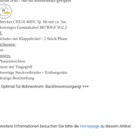
utzart IP40 / Nur für Inneneinsatz geeignet
Stecker CEE16 400V, 5p. 6h mit ca. 5m
hwertiges Gummikabel H07RN-F 5G2,5
T:
Schuko mit Klappdeckel / 2 Stück/Phase
icherung:
ne-
stiges:
Phasenleuchten
äuse mit Tragegriff
hwertige Steckverbinder + Einbaugeräte
deutige Beschriftung
 Optimal für Bühnestrom- Backlineversorgung! +++
 weitere Informationen besuchen Sie bitte die
Homepage
zu diesem Artikel.