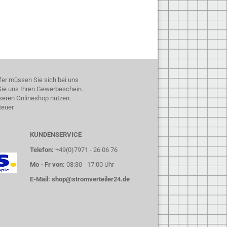
fer müssen Sie sich bei uns
 Sie uns Ihren Gewerbeschein.
seren Onlineshop nutzen.
teuer.
KUNDENSERVICE
Telefon:
+49(0)7971 - 26 06 76
Mo - Fr von:
08:30 - 17:00 Uhr
E-Mail:
shop@stromverteiler24.de