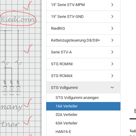
19" Serie STV-MPM
19" Serie STV-GND
RiedRIG
Kettenzugsteuerung D8/D8+
Serie STV-A
STG RCMINI
STG RCMAX
STG Vollgummi
STG Vollgummi anzeigen
16A Verteiler
32A Verteiler
63A Verteiler
Vol
HAN16-E