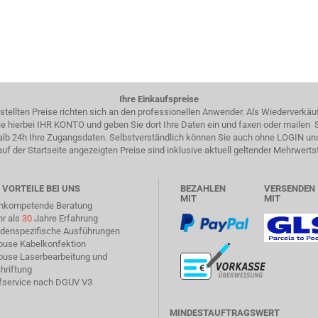
Ihre Einkaufspreise
estellten Preise richten sich an den professionellen Anwender. Als Wiederverkäu
 Sie hierbei IHR KONTO und geben Sie dort Ihre Daten ein und faxen oder mailen
halb 24h Ihre Zugangsdaten. Selbstverständlich können Sie auch ohne LOGIN un
auf der Startseite angezeigten Preise sind inklusive aktuell geltender Mehrwerts
 VORTEILE BEI UNS
BEZAHLEN
VERSENDEN
MIT
MIT
chkompetende Beratung
hr als
30
Jahre Erfahrung
ndenspezifische Ausführungen
house Kabelkonfektion
house Laserbearbeitung und
hriftung
üfservice nach DGUV V3
MINDESTAUFTRAGSWERT