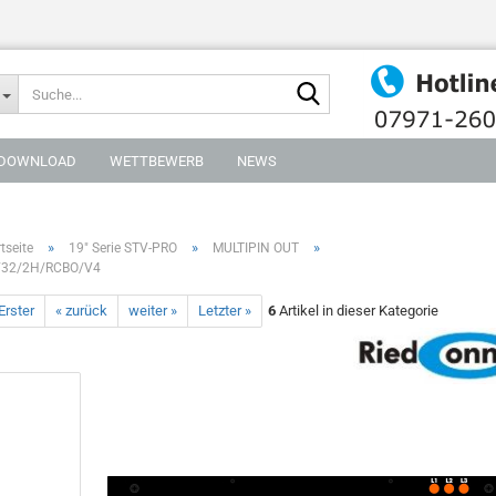
Suche...
DOWNLOAD
WETTBEWERB
NEWS
»
»
»
tseite
19" Serie STV-PRO
MULTIPIN OUT
32/2H/RCBO/V4
Erster
« zurück
weiter »
Letzter »
6
Artikel in dieser Kategorie