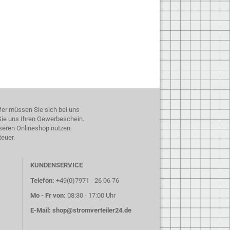
fer müssen Sie sich bei uns
 Sie uns Ihren Gewerbeschein.
seren Onlineshop nutzen.
teuer.
KUNDENSERVICE
Telefon:
+49(0)7971 - 26 06 76
Mo - Fr von:
08:30 - 17:00 Uhr
E-Mail:
shop@stromverteiler24.de