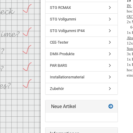
19"
IN:
STG RCMAX
hoc
OU
STG Vollgummi
2x 
6-f
STG Vollgummi IP44
1x 
Abs
CEE-Tester
12x
Son
DMX-Produkte
3x 
1x 
1x 
PAR BARS
hoc
ein
Installationsmaterial
Zubehör
Neue Artikel