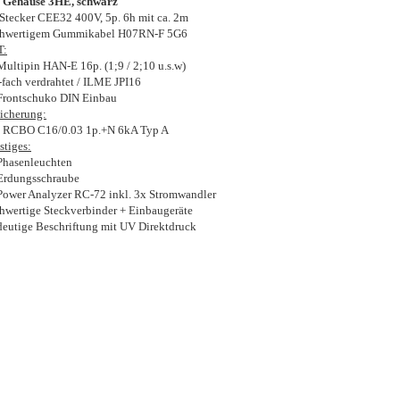
 Gehäuse 3HE, schwarz
Stecker CEE32 400V, 5p. 6h mit ca. 2m
hwertigem Gummikabel H07RN-F 5G6
T:
Multipin HAN-E 16p. (1;9 / 2;10 u.s.w)
ach verdrahtet / ILME JPI16
Frontschuko DIN Einbau
icherung:
 RCBO C16/0.03 1p.+N 6kA Typ A
stiges:
Phasenleuchten
Erdungsschraube
Power Analyzer RC-72 inkl. 3x Stromwandler
hwertige Steckverbinder + Einbaugeräte
deutige Beschriftung mit UV Direktdruck