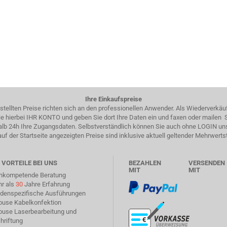
Ihre Einkaufspreise
estellten Preise richten sich an den professionellen Anwender. Als Wiederverkäu
 Sie hierbei IHR KONTO und geben Sie dort Ihre Daten ein und faxen oder mailen
halb 24h Ihre Zugangsdaten. Selbstverständlich können Sie auch ohne LOGIN un
auf der Startseite angezeigten Preise sind inklusive aktuell geltender Mehrwerts
 VORTEILE BEI UNS
BEZAHLEN
VERSENDEN
MIT
MIT
chkompetende Beratung
hr als
30
Jahre Erfahrung
ndenspezifische Ausführungen
house Kabelkonfektion
house Laserbearbeitung und
hriftung