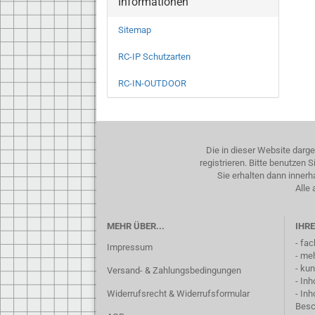
Informationen
Sitemap
RC-IP Schutzarten
RC-IN-OUTDOOR
Die in dieser Website darg
registrieren. Bitte benutzen
Sie erhalten dann inner
Alle 
MEHR ÜBER...
IHRE
- fa
Impressum
- me
- ku
Versand- & Zahlungsbedingungen
- In
Widerrufsrecht & Widerrufsformular
- In
Besc