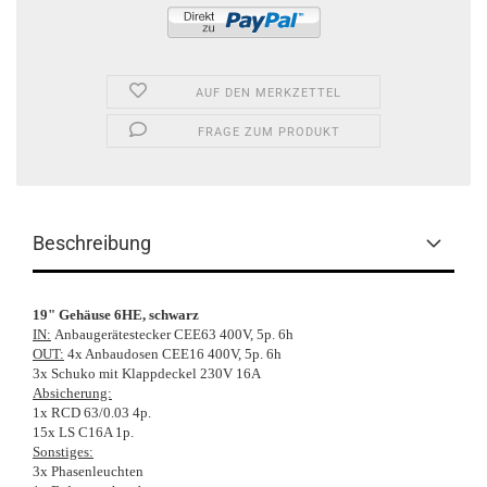
AUF DEN MERKZETTEL
FRAGE ZUM PRODUKT
Beschreibung
19" Gehäuse 6HE, schwarz
IN:
Anbaugerätestecker CEE63 400V, 5p. 6h
OUT:
4x Anbaudosen CEE16 400V, 5p. 6h
3x Schuko mit Klappdeckel 230V 16A
Absicherung:
1x RCD 63/0.03 4p.
15x LS C16A 1p.
Sonstiges:
3x Phasenleuchten