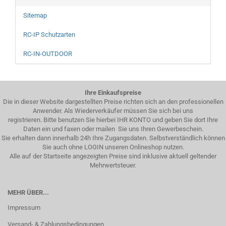
Sitemap
RC-IP Schutzarten
RC-IN-OUTDOOR
Ihre Einkaufspreise
Die in dieser Website dargestellten Preise richten sich an den professionellen
Anwender. Als Wiederverkäufer müssen Sie sich bei uns
registrieren. Bitte benutzen Sie hierbei IHR KONTO und geben Sie dort Ihre
Daten ein und faxen oder mailen Sie uns Ihren Gewerbeschein.
Sie erhalten dann innerhalb 24h Ihre Zugangsdaten. Selbstverständlich können
Sie auch ohne LOGIN unseren Onlineshop nutzen.
Alle auf der Startseite angezeigten Preise sind inklusive aktuell geltender
Mehrwertsteuer.
MEHR ÜBER...
Impressum
Versand- & Zahlungsbedingungen