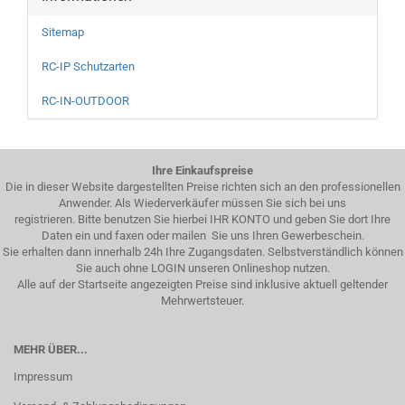
Sitemap
RC-IP Schutzarten
RC-IN-OUTDOOR
Ihre Einkaufspreise
Die in dieser Website dargestellten Preise richten sich an den professionellen
Anwender. Als Wiederverkäufer müssen Sie sich bei uns
registrieren. Bitte benutzen Sie hierbei IHR KONTO und geben Sie dort Ihre
Daten ein und faxen oder mailen Sie uns Ihren Gewerbeschein.
Sie erhalten dann innerhalb 24h Ihre Zugangsdaten. Selbstverständlich können
Sie auch ohne LOGIN unseren Onlineshop nutzen.
Alle auf der Startseite angezeigten Preise sind inklusive aktuell geltender
Mehrwertsteuer.
MEHR ÜBER...
Impressum