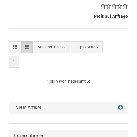
Preis auf Anfrage
Sortieren nach
pro Seite
Sortieren nach
12 pro Seite
1
1
bis
5
(von insgesamt
5
)
Neue Artikel
Informationen