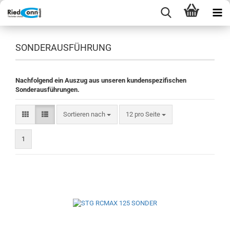
SONDERAUSFÜHRUNG
Nachfolgend ein Auszug aus unseren kundenspezifischen
Sonderausführungen.
Sortieren nach
pro Seite
Sortieren nach
12 pro Seite
1