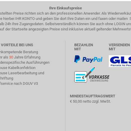
Ihre Einkaufspreise
estellten Preise richten sich an den professionellen Anwender. Als Wiederverkäu
 Sie hierbei IHR KONTO und geben Sie dort Ihre Daten ein und faxen oder mailen
halb 24h Ihre Zugangsdaten. Selbstverständlich können Sie auch ohne LOGIN un
auf der Startseite angezeigten Preise sind inklusive aktuell geltender Mehrwerts
 VORTEILE BEI UNS
BEZAHLEN
VERSENDEN
MIT
MIT
chkompetende Beratung
hr als
30
Jahre Erfahrung
ndenspezifische Ausführungen
house Kabelkonfektion
house Laserbearbeitung und
hriftung
üfservice nach DGUV V3
MINDESTAUFTRAGSWERT
€ 50,00 netto zzgl. MwSt.