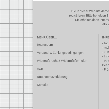
Die in dieser Website darg
registrieren. Bitte benutzen
Sie erhalten dann inner
Alle 
MEHR ÜBER...
IHRE
- fa
Impressum
- me
- ku
Versand- & Zahlungsbedingungen
- In
Widerrufsrecht & Widerrufsformular
- In
Besc
AGB
- Pr
Datenschutzerklärung
Kontakt