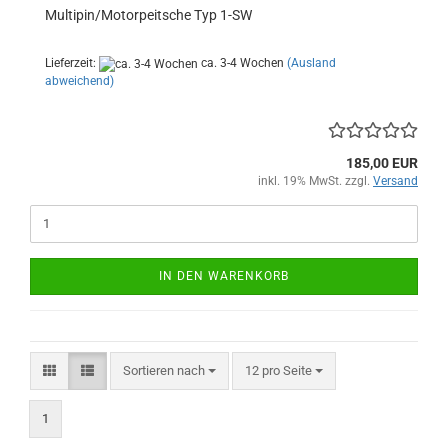
Multipin/Motorpeitsche Typ 1-SW
Lieferzeit:
ca. 3-4 Wochen
(Ausland
abweichend)
185,00 EUR
inkl. 19% MwSt. zzgl.
Versand
IN DEN WARENKORB
Sortieren nach
pro Seite
Sortieren nach
12 pro Seite
1