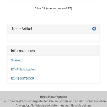
1
bis
12
(von insgesamt
12
)
Neue Artikel
Informationen
Sitemap
RC-IP Schutzarten
RC-IN-OUTDOOR
Ihre Einkaufspreise
Die in dieser Website dargestellten Preise richten sich an den professionellen
Anwender. Als Wiederverkäufer müssen Sie sich bei uns