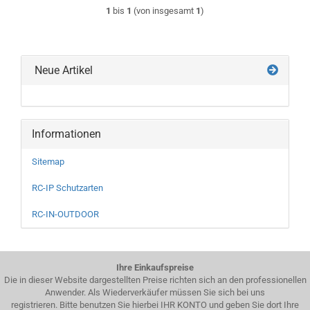
1
bis
1
(von insgesamt
1
)
Neue Artikel
Informationen
Sitemap
RC-IP Schutzarten
RC-IN-OUTDOOR
Ihre Einkaufspreise
Die in dieser Website dargestellten Preise richten sich an den professionellen
Anwender. Als Wiederverkäufer müssen Sie sich bei uns
registrieren. Bitte benutzen Sie hierbei IHR KONTO und geben Sie dort Ihre