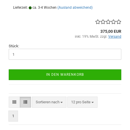
Lieferzeit:
ca. 3-4 Wochen
(Ausland abweichend)
375,00 EUR
inkl. 19% MwSt. zzgl.
Versand
Stück:
IN DEN WARENKORB
Sortieren nach
pro Seite
Sortieren nach
12 pro Seite
1