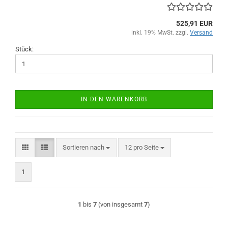
525,91 EUR
inkl. 19% MwSt. zzgl.
Versand
Stück:
IN DEN WARENKORB
Sortieren nach
pro Seite
Sortieren nach
12 pro Seite
1
1
bis
7
(von insgesamt
7
)