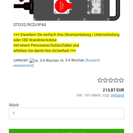
STG32/RCD/IP44
+++ Erweitern Sie einfach Ihre Stromverteilung / Unterverteilung
oder CEE Wandsteckdose
mit einem Personenschutzschalter und
erhöhen Sie damit Ihre Sicherheit +++
Lieferzeit:
ca. 3-4 Wochen
(Ausland
abweichend)
213,87 EUR
inkl. 19% MwSt. zzgl.
Versand
Stück: