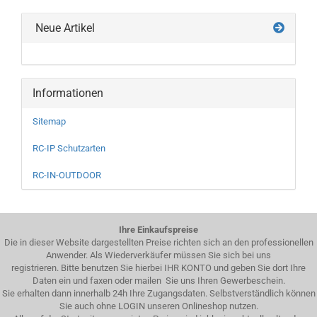
Neue Artikel
Informationen
Sitemap
RC-IP Schutzarten
RC-IN-OUTDOOR
Ihre Einkaufspreise
Die in dieser Website dargestellten Preise richten sich an den professionellen
Anwender. Als Wiederverkäufer müssen Sie sich bei uns
registrieren. Bitte benutzen Sie hierbei IHR KONTO und geben Sie dort Ihre
Daten ein und faxen oder mailen Sie uns Ihren Gewerbeschein.
Sie erhalten dann innerhalb 24h Ihre Zugangsdaten. Selbstverständlich können
Sie auch ohne LOGIN unseren Onlineshop nutzen.