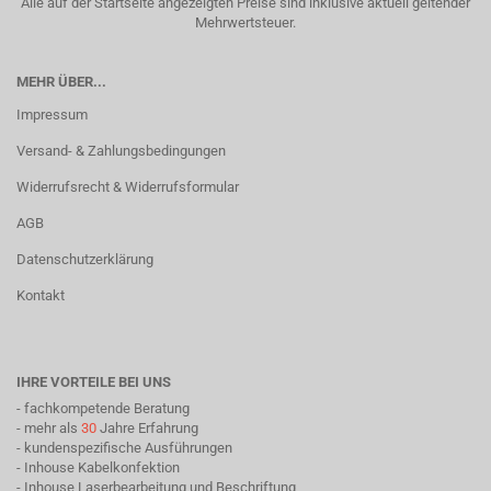
Alle auf der Startseite angezeigten Preise sind inklusive aktuell geltender
Mehrwertsteuer.
MEHR ÜBER...
Impressum
Versand- & Zahlungsbedingungen
Widerrufsrecht & Widerrufsformular
AGB
Datenschutzerklärung
Kontakt
IHRE VORTEILE BEI UNS
- fachkompetende Beratung
- mehr als
30
Jahre Erfahrung
- kundenspezifische Ausführungen
- Inhouse Kabelkonfektion
- Inhouse Laserbearbeitung und Beschriftung