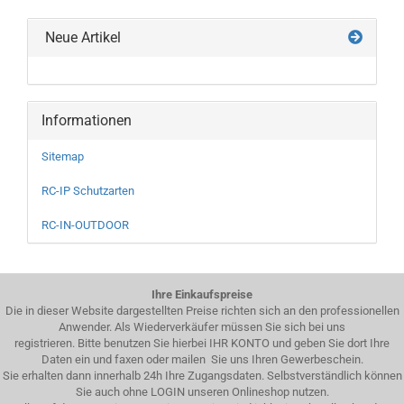
Neue Artikel
Informationen
Sitemap
RC-IP Schutzarten
RC-IN-OUTDOOR
Ihre Einkaufspreise
Die in dieser Website dargestellten Preise richten sich an den professionellen
Anwender. Als Wiederverkäufer müssen Sie sich bei uns
registrieren. Bitte benutzen Sie hierbei IHR KONTO und geben Sie dort Ihre
Daten ein und faxen oder mailen Sie uns Ihren Gewerbeschein.
Sie erhalten dann innerhalb 24h Ihre Zugangsdaten. Selbstverständlich können
Sie auch ohne LOGIN unseren Onlineshop nutzen.