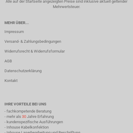
Alle auf der Startseite angezeigten Preise sind inklusive aktuell geltender
Mehrwertsteuer.
MEHR ÜBER...
Impressum
Versand- & Zahlungsbedingungen
Widerrufsrecht & Widerrufsformular
AGB
Datenschutzerklärung
Kontakt
IHRE VORTEILE BEI UNS
- fachkompetende Beratung
- mehr als
30
Jahre Erfahrung
- kundenspezifische Ausführungen
- Inhouse Kabelkonfektion
- Inhouse Laserbearbeitung und Beschriftung