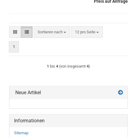
Preis auf Anfrage
Sortieren nach
pro Seite
Sortieren nach
12 pro Seite
1
1
bis
4
(von insgesamt
4
)
Neue Artikel
Informationen
Sitemap