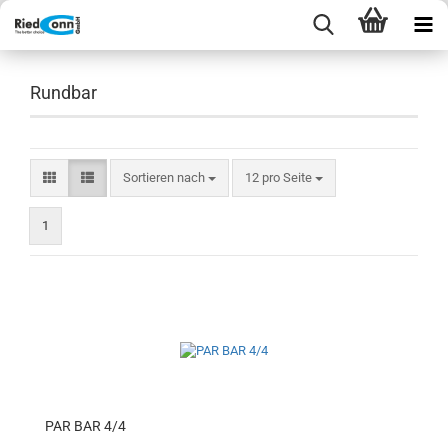
Rundbar
Sortieren nach
pro Seite
Sortieren nach
12 pro Seite
1
PAR BAR 4/4