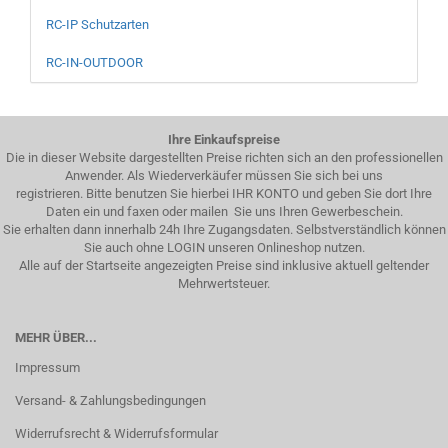
RC-IP Schutzarten
RC-IN-OUTDOOR
Ihre Einkaufspreise
Die in dieser Website dargestellten Preise richten sich an den professionellen
Anwender. Als Wiederverkäufer müssen Sie sich bei uns
registrieren. Bitte benutzen Sie hierbei IHR KONTO und geben Sie dort Ihre
Daten ein und faxen oder mailen Sie uns Ihren Gewerbeschein.
Sie erhalten dann innerhalb 24h Ihre Zugangsdaten. Selbstverständlich können
Sie auch ohne LOGIN unseren Onlineshop nutzen.
Alle auf der Startseite angezeigten Preise sind inklusive aktuell geltender
Mehrwertsteuer.
MEHR ÜBER...
Impressum
Versand- & Zahlungsbedingungen
Widerrufsrecht & Widerrufsformular