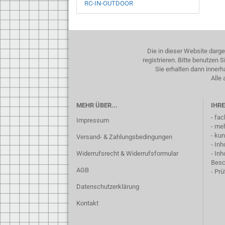
RC-IN-OUTDOOR
Die in dieser Website darg
registrieren. Bitte benutzen
Sie erhalten dann inner
Alle 
MEHR ÜBER...
IHRE
- fa
Impressum
- me
- ku
Versand- & Zahlungsbedingungen
- In
Widerrufsrecht & Widerrufsformular
- In
Besc
AGB
- Pr
Datenschutzerklärung
Kontakt