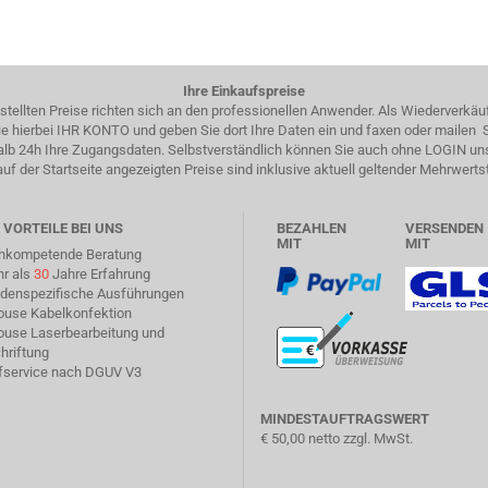
Ihre Einkaufspreise
estellten Preise richten sich an den professionellen Anwender. Als Wiederverkäu
 Sie hierbei IHR KONTO und geben Sie dort Ihre Daten ein und faxen oder mailen
halb 24h Ihre Zugangsdaten. Selbstverständlich können Sie auch ohne LOGIN un
auf der Startseite angezeigten Preise sind inklusive aktuell geltender Mehrwerts
 VORTEILE BEI UNS
BEZAHLEN
VERSENDEN
MIT
MIT
chkompetende Beratung
hr als
30
Jahre Erfahrung
ndenspezifische Ausführungen
house Kabelkonfektion
house Laserbearbeitung und
hriftung
üfservice nach DGUV V3
MINDESTAUFTRAGSWERT
€ 50,00 netto zzgl. MwSt.