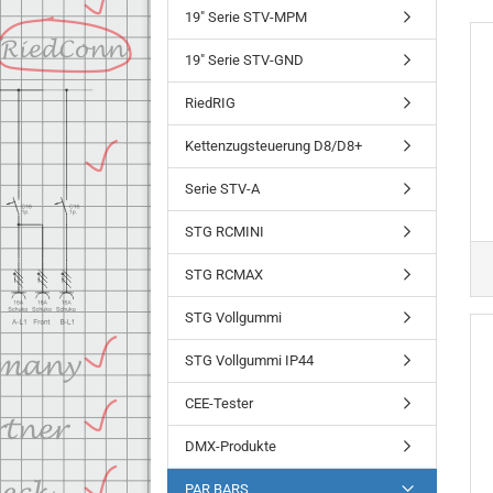
19" Serie STV-MPM
19" Serie STV-GND
RiedRIG
Kettenzugsteuerung D8/D8+
Serie STV-A
STG RCMINI
STG RCMAX
STG Vollgummi
STG Vollgummi IP44
CEE-Tester
DMX-Produkte
PAR BARS