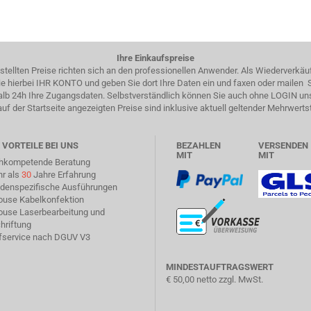
Ihre Einkaufspreise
estellten Preise richten sich an den professionellen Anwender. Als Wiederverkäu
 Sie hierbei IHR KONTO und geben Sie dort Ihre Daten ein und faxen oder mailen
halb 24h Ihre Zugangsdaten. Selbstverständlich können Sie auch ohne LOGIN un
auf der Startseite angezeigten Preise sind inklusive aktuell geltender Mehrwerts
 VORTEILE BEI UNS
BEZAHLEN
VERSENDEN
MIT
MIT
chkompetende Beratung
hr als
30
Jahre Erfahrung
ndenspezifische Ausführungen
house Kabelkonfektion
house Laserbearbeitung und
hriftung
üfservice nach DGUV V3
MINDESTAUFTRAGSWERT
€ 50,00 netto zzgl. MwSt.