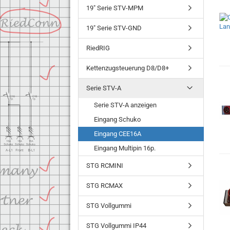
19" Serie STV-MPM
19" Serie STV-GND
RiedRIG
Kettenzugsteuerung D8/D8+
Serie STV-A
Serie STV-A anzeigen
Eingang Schuko
Eingang CEE16A
Eingang Multipin 16p.
STG RCMINI
STG RCMAX
STG Vollgummi
STG Vollgummi IP44