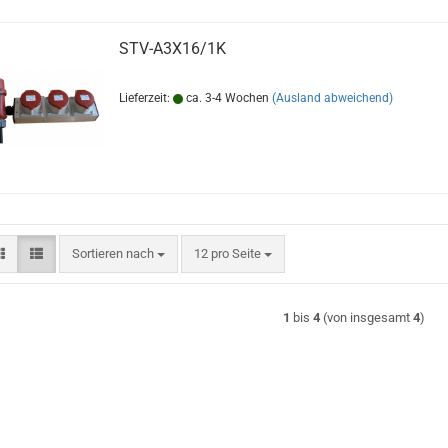
STV-A3X16/1K
Lieferzeit:
ca. 3-4 Wochen
(Ausland abweichend)
Sortieren nach
pro Seite
Sortieren nach
12 pro Seite
1
bis
4
(von insgesamt
4
)