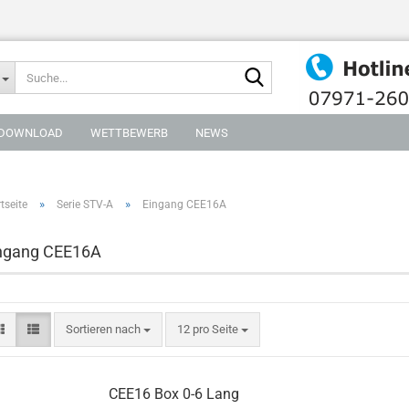
Suche...
DOWNLOAD
WETTBEWERB
NEWS
»
»
tseite
Serie STV-A
Eingang CEE16A
ngang CEE16A
Sortieren nach
pro Seite
Sortieren nach
12 pro Seite
CEE16 Box 0-6 Lang