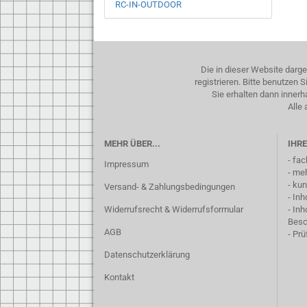
RC-IN-OUTDOOR
Die in dieser Website darg
registrieren. Bitte benutzen
Sie erhalten dann inner
Alle 
MEHR ÜBER...
IHRE
- fa
Impressum
- me
- ku
Versand- & Zahlungsbedingungen
- In
Widerrufsrecht & Widerrufsformular
- In
Besc
AGB
- Pr
Datenschutzerklärung
Kontakt