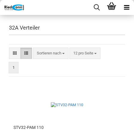
32A Verteiler
Sortieren nach
pro Seite
Sortieren nach
12 pro Seite
1
STV32-PAM 110