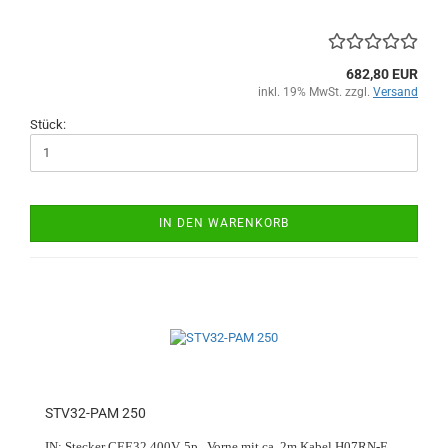
682,80 EUR
inkl. 19% MwSt. zzgl.
Versand
Stück:
IN DEN WARENKORB
STV32-PAM 250
IN:
Stecker CEE32 400V, 5p., Vorne mit ca. 2m Kabel H07RN-F