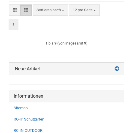
Sortieren nach
pro Seite
Sortieren nach
12 pro Seite
1
1
bis
9
(von insgesamt
9
)
Neue Artikel
Informationen
Sitemap
RC-IP Schutzarten
RC-IN-OUTDOOR