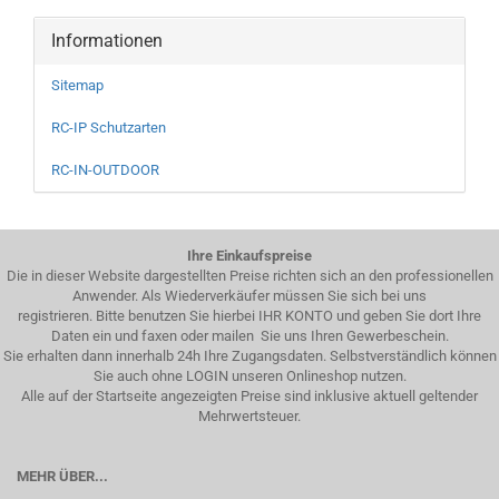
Informationen
Sitemap
RC-IP Schutzarten
RC-IN-OUTDOOR
Ihre Einkaufspreise
Die in dieser Website dargestellten Preise richten sich an den professionellen
Anwender. Als Wiederverkäufer müssen Sie sich bei uns
registrieren. Bitte benutzen Sie hierbei IHR KONTO und geben Sie dort Ihre
Daten ein und faxen oder mailen Sie uns Ihren Gewerbeschein.
Sie erhalten dann innerhalb 24h Ihre Zugangsdaten. Selbstverständlich können
Sie auch ohne LOGIN unseren Onlineshop nutzen.
Alle auf der Startseite angezeigten Preise sind inklusive aktuell geltender
Mehrwertsteuer.
MEHR ÜBER...