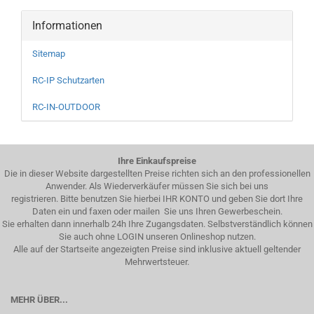
Informationen
Sitemap
RC-IP Schutzarten
RC-IN-OUTDOOR
Ihre Einkaufspreise
Die in dieser Website dargestellten Preise richten sich an den professionellen
Anwender. Als Wiederverkäufer müssen Sie sich bei uns
registrieren. Bitte benutzen Sie hierbei IHR KONTO und geben Sie dort Ihre
Daten ein und faxen oder mailen Sie uns Ihren Gewerbeschein.
Sie erhalten dann innerhalb 24h Ihre Zugangsdaten. Selbstverständlich können
Sie auch ohne LOGIN unseren Onlineshop nutzen.
Alle auf der Startseite angezeigten Preise sind inklusive aktuell geltender
Mehrwertsteuer.
MEHR ÜBER...