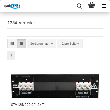
125A Verteiler
Sortieren nach
pro Seite
Sortieren nach
12 pro Seite
1
STV125/200-0/1,5k T1