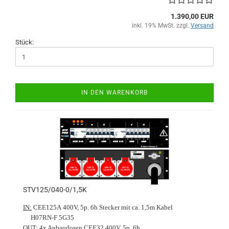
1.390,00 EUR
inkl. 19% MwSt. zzgl.
Versand
Stück:
IN DEN WARENKORB
STV125/040-0/1,5K
IN:
CEE125A 400V, 5p. 6h Stecker mit ca. 1,5m Kabel
H07RN-F 5G35
OUT:
4x Anbaudosen CEE32 400V, 5p. 6h