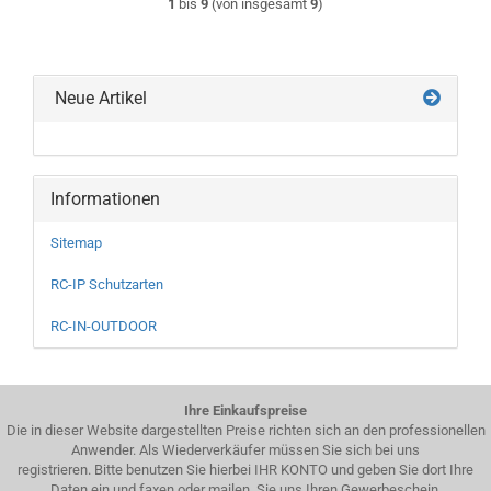
1
bis
9
(von insgesamt
9
)
Neue Artikel
Informationen
Sitemap
RC-IP Schutzarten
RC-IN-OUTDOOR
Ihre Einkaufspreise
Die in dieser Website dargestellten Preise richten sich an den professionellen
Anwender. Als Wiederverkäufer müssen Sie sich bei uns
registrieren. Bitte benutzen Sie hierbei IHR KONTO und geben Sie dort Ihre
Daten ein und faxen oder mailen Sie uns Ihren Gewerbeschein.