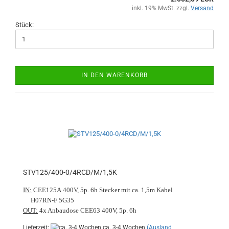
inkl. 19% MwSt. zzgl.
Versand
Stück:
IN DEN WARENKORB
STV125/400-0/4RCD/M/1,5K
IN:
CEE125A 400V, 5p. 6h Stecker mit ca. 1,5m Kabel
H07RN-F 5G35
OUT:
4x Anbaudose CEE63 400V, 5p. 6h
Lieferzeit:
ca. 3-4 Wochen
(Ausland