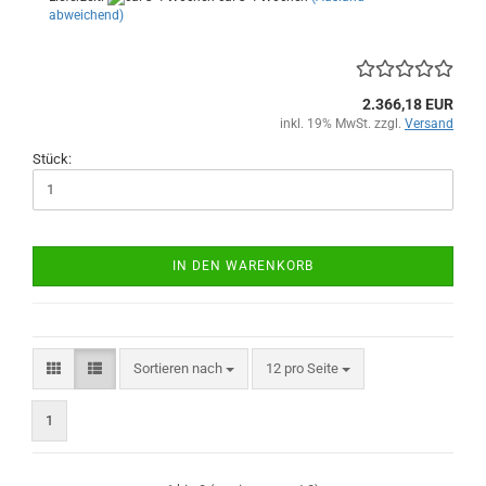
abweichend)
2.366,18 EUR
inkl. 19% MwSt. zzgl.
Versand
Stück:
IN DEN WARENKORB
Sortieren nach
pro Seite
Sortieren nach
12 pro Seite
1