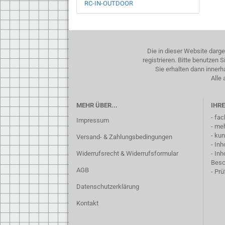
RC-IN-OUTDOOR
Die in dieser Website darg
registrieren. Bitte benutzen
Sie erhalten dann inner
Alle 
MEHR ÜBER...
IHRE
- fa
Impressum
- me
- ku
Versand- & Zahlungsbedingungen
- In
Widerrufsrecht & Widerrufsformular
- In
Besc
AGB
- Pr
Datenschutzerklärung
Kontakt