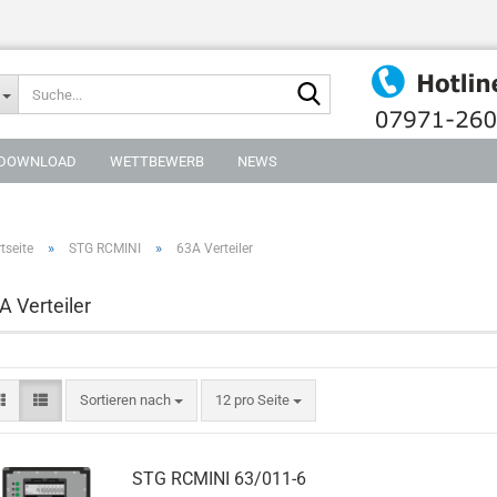
Suche...
DOWNLOAD
WETTBEWERB
NEWS
»
»
tseite
STG RCMINI
63A Verteiler
A Verteiler
Sortieren nach
pro Seite
Sortieren nach
12 pro Seite
STG RCMINI 63/011-6