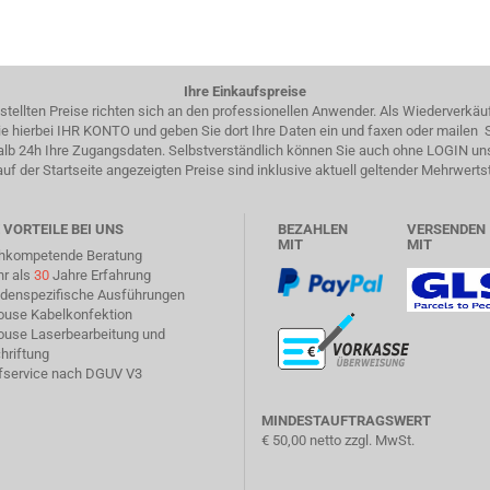
Ihre Einkaufspreise
estellten Preise richten sich an den professionellen Anwender. Als Wiederverkäu
 Sie hierbei IHR KONTO und geben Sie dort Ihre Daten ein und faxen oder mailen
halb 24h Ihre Zugangsdaten. Selbstverständlich können Sie auch ohne LOGIN un
auf der Startseite angezeigten Preise sind inklusive aktuell geltender Mehrwerts
 VORTEILE BEI UNS
BEZAHLEN
VERSENDEN
MIT
MIT
chkompetende Beratung
hr als
30
Jahre Erfahrung
ndenspezifische Ausführungen
house Kabelkonfektion
house Laserbearbeitung und
hriftung
üfservice nach DGUV V3
MINDESTAUFTRAGSWERT
€ 50,00 netto zzgl. MwSt.