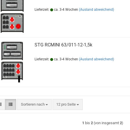
Lieferzeit:
ca. 3-4 Wochen
(Ausland abweichend)
STG RCMINI 63/011-12-1,5k
Lieferzeit:
ca. 3-4 Wochen
(Ausland abweichend)
Sortieren nach
pro Seite
Sortieren nach
12 pro Seite
1
bis
2
(von insgesamt
2
)