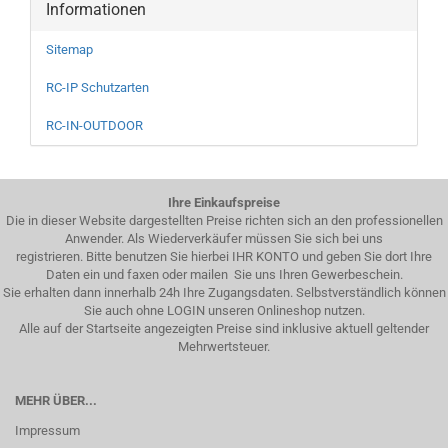
Informationen
Sitemap
RC-IP Schutzarten
RC-IN-OUTDOOR
Ihre Einkaufspreise
Die in dieser Website dargestellten Preise richten sich an den professionellen
Anwender. Als Wiederverkäufer müssen Sie sich bei uns
registrieren. Bitte benutzen Sie hierbei IHR KONTO und geben Sie dort Ihre
Daten ein und faxen oder mailen Sie uns Ihren Gewerbeschein.
Sie erhalten dann innerhalb 24h Ihre Zugangsdaten. Selbstverständlich können
Sie auch ohne LOGIN unseren Onlineshop nutzen.
Alle auf der Startseite angezeigten Preise sind inklusive aktuell geltender
Mehrwertsteuer.
MEHR ÜBER...
Impressum