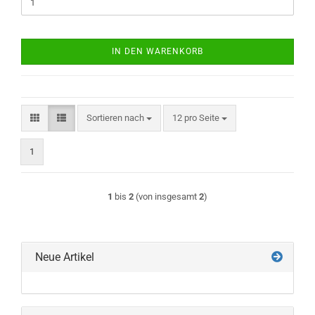
IN DEN WARENKORB
Sortieren nach
pro Seite
Sortieren nach
12 pro Seite
1
1
bis
2
(von insgesamt
2
)
Neue Artikel