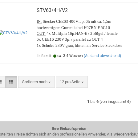
STV63/4H/V2
IN:
Stecker CEE63 400V, 5p. 6h mit ca. 1,5m
hochwertigem Gummikabel H07RN-F 5G16
OUT:
4x Multipin 16p.HAN-E / 2 Bügel / female
6x CEE16 230V 3p. / parallel zu OUT 4
1x Schuko 230V grau, hinten als Service Steckdose
Lieferzeit:
ca. 3-4 Wochen
(Ausland abweichend)
Sortieren nach
pro Seite
Sortieren nach
12 pro Seite
1
bis
6
(von insgesamt
6
)
Ihre Einkaufspreise
estellten Preise richten sich an den professionellen Anwender. Als Wiederverkäu