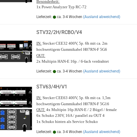
Besonderheit:
1x Power Analyzer Typ RC-72
Lieferzeit:
ca. 3-4 Wochen
(Ausland abweichend)
STV32/2H/RCBO/V4
IN:
Stecker CEE32 400V, 5p. 6h mit ca. 2m
hochwertigem Gummikabel H07RN-F 5G6
OUT:
2x Multipin HAN-E 16p. / 6-fach verdrahtet
Lieferzeit:
ca. 3-4 Wochen
(Ausland abweichend)
STV63/4H/V1
IN:
Stecker CEE63 400V, 5p. 6h mit ca. 1,5m
hochwertigem Gummikabel H07RN-F 5G16
OUT:
4x Multipin 16p.HAN-E / 2 Bügel / female
6x Schuko 230V, 16A / parallel zu OUT 4
1x Schuko hinten als Service Schuko
Lieferzeit:
ca. 3-4 Wochen
(Ausland abweichend)