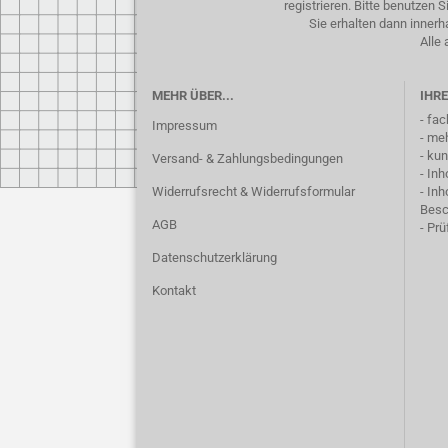
registrieren. Bitte benutzen
Sie erhalten dann inner
Alle 
MEHR ÜBER...
IHRE
- fa
Impressum
- me
- ku
Versand- & Zahlungsbedingungen
- In
Widerrufsrecht & Widerrufsformular
- In
Besc
AGB
- Pr
Datenschutzerklärung
Kontakt