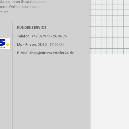
 Sie uns Ihren Gewerbeschein.
seren Onlineshop nutzen.
teuer.
KUNDENSERVICE
Telefon:
+49(0)7971 - 26 06 76
Mo - Fr von:
08:30 - 17:00 Uhr
E-Mail:
shop@stromverteiler24.de