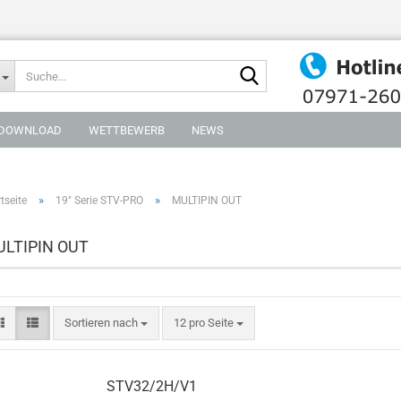
Suche...
DOWNLOAD
WETTBEWERB
NEWS
»
»
tseite
19" Serie STV-PRO
MULTIPIN OUT
LTIPIN OUT
Sortieren nach
pro Seite
Sortieren nach
12 pro Seite
STV32/2H/V1